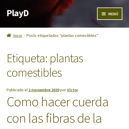
PlayD
MENÚ
Calendario PlayD 2026
Inicio
Posts etiquetados “plantas comestibles”
Cursos de supervivencia
Etiqueta:
plantas
Experiencia Regalo de Supervivencia
comestibles
Grupos y empresas
Contacto PlayD
Publicado el
2 noviembre 2020
por
Víctor
Como hacer cuerda
PlayD Camp 2026 – Plaza de acampada en Territorio PlayD
con las fibras de la