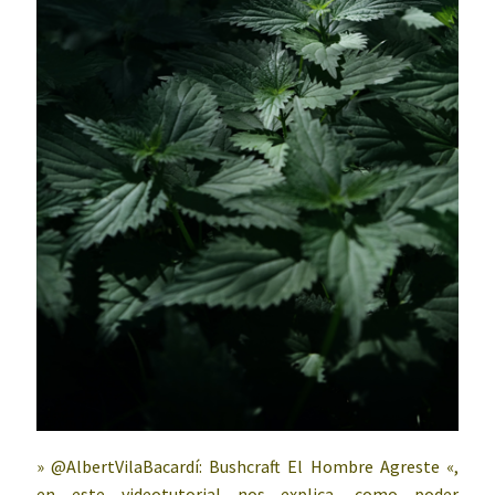
» @AlbertVilaBacardí: Bushcraft El Hombre Agreste «,
en este videotutorial nos explica, como poder