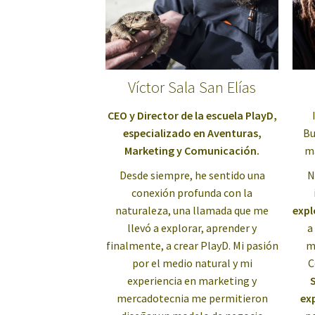
Víctor Sala San Elías
CEO y Director de la escuela PlayD,
especializado en Aventuras,
Bu
Marketing y Comunicación.
m
Desde siempre, he sentido una
N
conexión profunda con la
naturaleza, una llamada que me
expl
llevó a explorar, aprender y
a
finalmente, a crear PlayD. Mi pasión
m
por el medio natural y mi
experiencia en marketing y
S
mercadotecnia me permitieron
ex