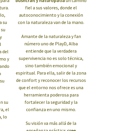
 para
bushcraft y naturopatía
un camino
tura.
fiel a sus valores, donde el
lo,
autoconocimiento y la conexión
a su
con la naturaleza van de la mano.
 su
Amante de la naturaleza y fan
y
número uno de PlayD, Alba
l
entiende que la verdadera
a del
supervivencia no es solo técnica,
smo y
sino también emocional y
rando
espiritual. Para ella, salir de la zona
o
de confort y reconocer los recursos
su
que el entorno nos ofrece es una
herramienta poderosa para
en su
fortalecer la seguridad y la
ra, el
confianza en uno mismo.
, lo
Su visión va más allá de la
a
enseñanza práctica:
cree