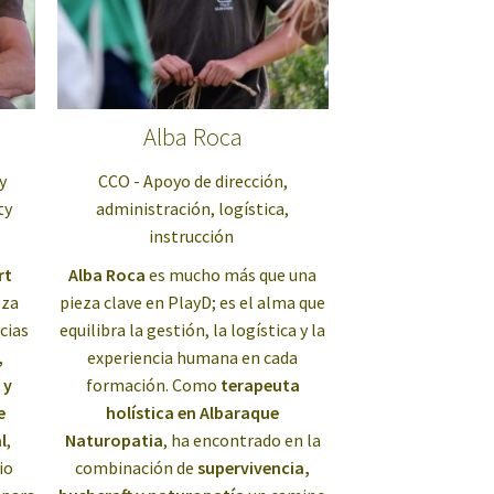
Alba Roca
y
CCO - Apoyo de dirección,
ty
administración, logística,
instrucción
rt
Alba Roca
es mucho más que una
eza
pieza clave en PlayD; es el alma que
cias
equilibra la gestión, la logística y la
,
experiencia humana en cada
 y
formación. Como
terapeuta
e
holística en Albaraque
l
,
Naturopatia
, ha encontrado en la
io
combinación de
supervivencia,