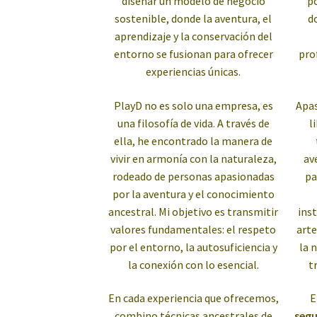
diseñar un modelo de negocio
po
sostenible, donde la aventura, el
d
aprendizaje y la conservación del
entorno se fusionan para ofrecer
pro
experiencias únicas.
PlayD no es solo una empresa, es
Apas
una filosofía de vida. A través de
l
ella, he encontrado la manera de
vivir en armonía con la naturaleza,
av
rodeado de personas apasionadas
pa
por la aventura y el conocimiento
ancestral. Mi objetivo es transmitir
ins
valores fundamentales: el respeto
art
por el entorno, la autosuficiencia y
la 
la conexión con lo esencial.
t
En cada experiencia que ofrecemos,
combino técnicas ancestrales de
segu