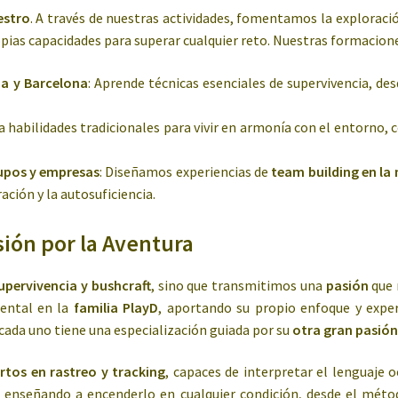
estro
. A través de nuestras actividades, fomentamos la exploraci
ias capacidades para superar cualquier reto. Nuestras formaciones
ña y Barcelona
: Aprende técnicas esenciales de supervivencia, de
la habilidades tradicionales para vivir en armonía con el entorno
rupos y empresas
: Diseñamos experiencias de
team building en la
ción y la autosuficiencia.
sión por la Aventura
upervivencia y bushcraft
, sino que transmitimos una
pasión
que 
mental en la
familia PlayD
, aportando su propio enfoque y exper
 cada uno tiene una especialización guiada por su
otra gran pasió
rtos en rastreo y tracking
, capaces de interpretar el lenguaje o
, enseñando a encenderlo en cualquier condición, desde el métod