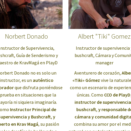
Norbert Donado
Albert "Tiki" Gomez
Instructor de Supervivencia,
Instructor de supervivencia 
shcraft, Guía de Senderismo y
bushcraft,
Cámara y Comuni
aestro de KravMagá en PlayD
manager
orbert Donado no es solo un
Aventurero de corazón,
Albe
instructor, es un
auténtico
«Tiki» Gómez
vive la natural
orador
que disfruta poniéndose
como un escenario de experien
 prueba en situaciones que la
únicas. Como
CCO de PlayD
ayoría ni siquiera imaginaría.
instructor de supervivencia
Como
Instructor Principal de
bushcraft, y responsable d
upervivencia y Bushcraft, y
cámara y comunidad digita
perto en Krav Magá
, su pasión
combina su amor por el med