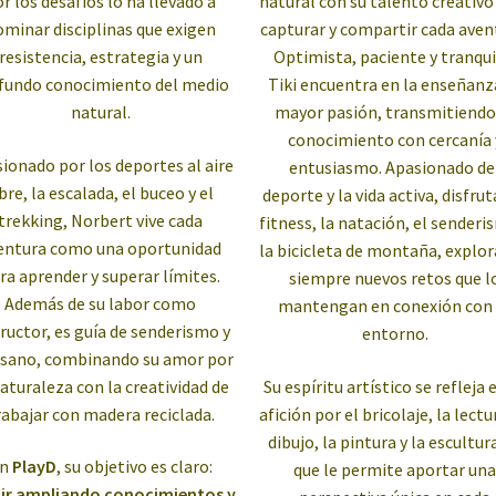
r los desafíos lo ha llevado a
natural con su talento creativo
ominar disciplinas que exigen
capturar y compartir cada aven
resistencia, estrategia y un
Optimista, paciente y tranqui
fundo conocimiento del medio
Tiki encuentra en la enseñanz
natural.
mayor pasión, transmitiendo
conocimiento con cercanía 
ionado por los deportes al aire
entusiasmo. Apasionado de
ibre, la escalada, el buceo y el
deporte y la vida activa, disfrut
trekking, Norbert vive cada
fitness, la natación, el senderi
entura como una oportunidad
la bicicleta de montaña, explo
ra aprender y superar límites.
siempre nuevos retos que l
Además de su labor como
mantengan en conexión con 
tructor, es guía de senderismo y
entorno.
esano, combinando su amor por
naturaleza con la creatividad de
Su espíritu artístico se refleja 
rabajar con madera reciclada.
afición por el bricolaje, la lectu
dibujo, la pintura y la escultura
En
PlayD
, su objetivo es claro:
que le permite aportar un
ir ampliando conocimientos y