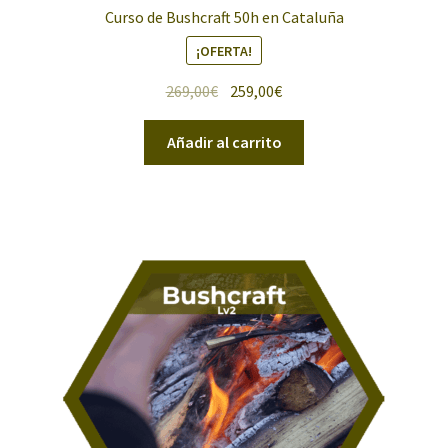
Curso de Bushcraft 50h en Cataluña
¡OFERTA!
El
El
269,00
€
259,00
€
precio
precio
original
actual
Añadir al carrito
era:
es:
269,00€.
259,00€.