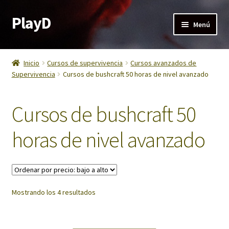
PlayD
Ir
Ir
Menú
a
al
la
contenido
Calendario PlayD 2026
navegación
Inicio
Cursos de supervivencia
Cursos avanzados de
Expandi
Supervivencia
Cursos de bushcraft 50 horas de nivel avanzado
Cursos de supervivencia
el
menú
Expandi
Nivel básico
Cursos de bushcraft 50
hijo
el
menú
Expandi
Nivel Avanzados
horas de nivel avanzado
hijo
el
menú
Expandi
Bushcraft 50H
hijo
el
menú
Formación Privada a Medida
Ordenado
hijo
Mostrando los 4 resultados
por
Expandi
Experiencia Regalo de Supervivencia
precio:
el
bajo