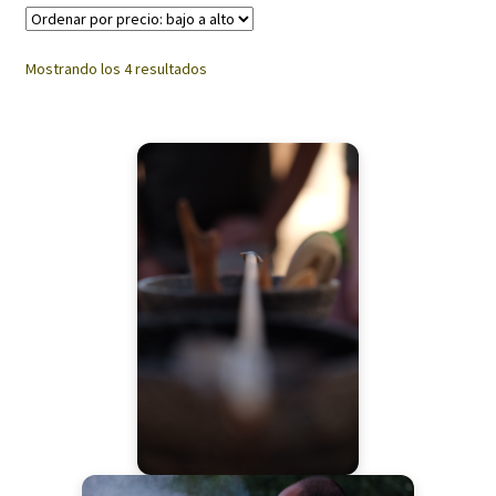
Ordenado
Mostrando los 4 resultados
por
precio:
bajo
a
alto