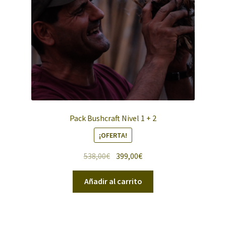
Pack Bushcraft Nivel 1 + 2
¡OFERTA!
El
El
538,00
€
399,00
€
precio
precio
original
actual
Añadir al carrito
era:
es:
538,00€.
399,00€.