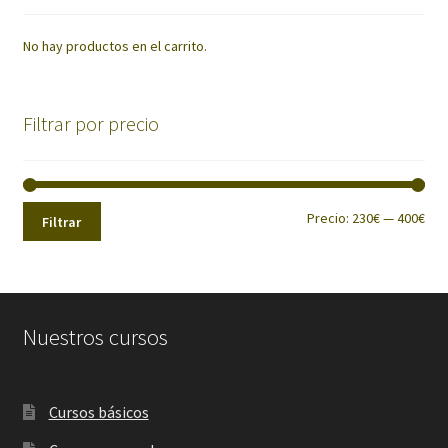
No hay productos en el carrito.
Filtrar por precio
Pre
Pre
Precio:
230€
—
400€
Filtrar
mín
máx
Nuestros cursos
Cursos básicos