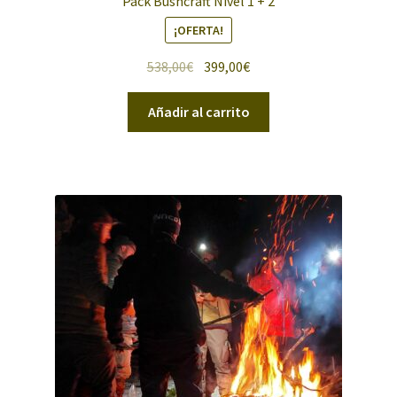
Pack Bushcraft Nivel 1 + 2
¡OFERTA!
El
El
538,00
€
399,00
€
precio
precio
original
actual
Añadir al carrito
era:
es:
538,00€.
399,00€.