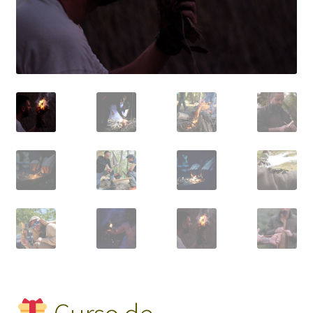
| Tarjeta Regalo con Fecha Abierta
Pack Iniciación a la Supervivencia PlayD
Pack Superviviente PlayD
Expandi
Packs de Aventura (Familiar, Dúo y Combinados)
el
menú
Grupos y empresas
hijo
Expandi
Contacto PlayD
el
menú
hijo