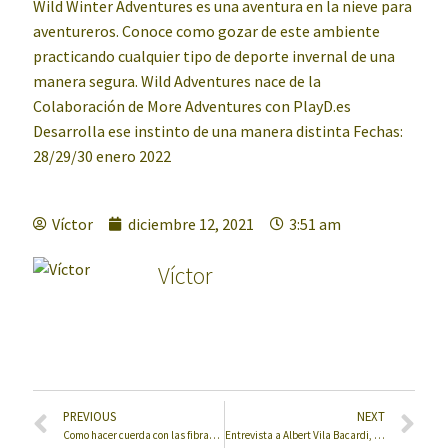
Wild Winter Adventures es una aventura en la nieve para
aventureros. Conoce como gozar de este ambiente
practicando cualquier tipo de deporte invernal de una
manera segura. Wild Adventures nace de la
Colaboración de More Adventures con PlayD.es
Desarrolla ese instinto de una manera distinta Fechas:
28/29/30 enero 2022
Víctor
diciembre 12, 2021
3:51 am
Víctor
PREVIOUS
NEXT
Como hacer cuerda con las fibras de la ortiga, técnica de trenzado.
Entrevista a Albert Vila Bacardi, Instructor Jefe de Supervivencia y Bushcraft de PlayD.es, en el programa de Trece Tv, Trece al día con José Luis Pérez