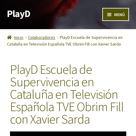
PlayD
MENÚ
Calendario PlayD 2026
Inicio
Colaboradores
PlayD Escuela de Supervivencia en
Cataluña en Televisión Española TVE Obrim Fill con Xavier Sarda
Cursos de supervivencia
Experiencia Regalo de Supervivencia
PlayD Escuela de
Supervivencia en
Grupos y empresas
Cataluña en Televisión
Contacto PlayD
Española TVE Obrim Fill
PlayD Camp 2026 – Plaza de acampada en Territorio PlayD
con Xavier Sarda