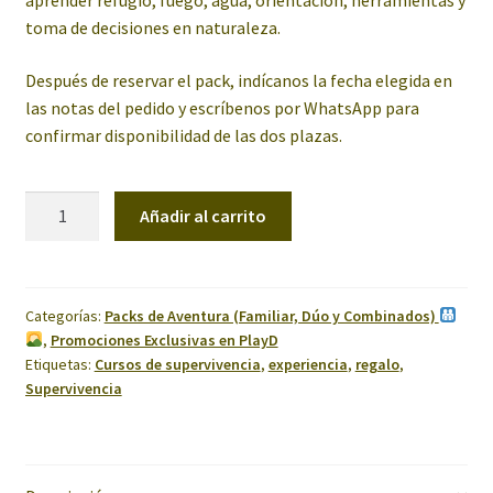
aprender refugio, fuego, agua, orientación, herramientas y
toma de decisiones en naturaleza.
Después de reservar el pack, indícanos la fecha elegida en
las notas del pedido y escríbenos por WhatsApp para
confirmar disponibilidad de las dos plazas.
Pack
Añadir al carrito
Supervivencia
26h
x2
en
Categorías:
Packs de Aventura (Familiar, Dúo y Combinados)
,
Promociones Exclusivas en PlayD
La
Etiquetas:
Cursos de supervivencia
,
experiencia
,
regalo
,
Garrotxa
Supervivencia
cantidad