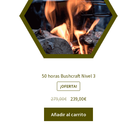
50 horas Bushcraft Nivel 3
¡OFERTA!
El
El
279,00
€
239,00
€
precio
precio
original
actual
Añadir al carrito
era:
es:
279,00€.
239,00€.