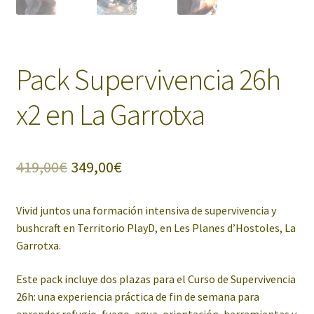
Pack Supervivencia 26h
x2 en La Garrotxa
El
El
419,00
€
349,00
€
precio
precio
Vivid juntos una formación intensiva de supervivencia y
original
actual
bushcraft en Territorio PlayD, en Les Planes d’Hostoles, La
era:
es:
Garrotxa.
419,00€.
349,00€.
Este pack incluye dos plazas para el Curso de Supervivencia
26h: una experiencia práctica de fin de semana para