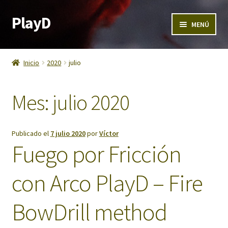
PlayD
MENÚ
Calendario PlayD 2026
Inicio
2020
julio
Cursos de supervivencia
Mes:
julio 2020
Experiencia Regalo de Supervivencia
Grupos y empresas
Publicado el
7 julio 2020
por
Víctor
Fuego por Fricción
Contacto PlayD
con Arco PlayD – Fire
PlayD Camp 2026 – Plaza de acampada en Territorio PlayD
BowDrill method